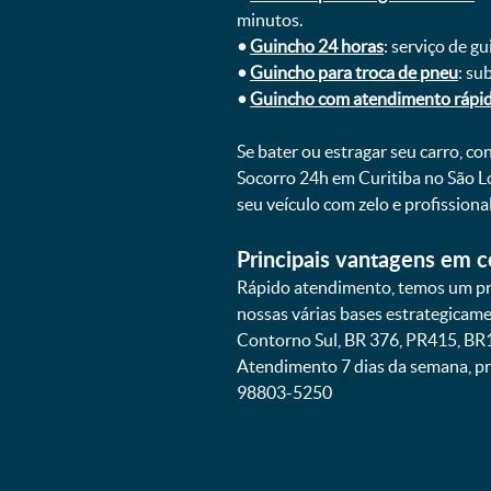
minutos.
•
Guincho 24 horas
: serviço de g
•
Guincho para troca de pneu
: su
•
Guincho com atendimento rápi
Se bater ou estragar seu carro, c
Socorro 24h em Curitiba no São L
seu veículo com zelo e profissio
Principais vantagens em c
Rápido atendimento, temos um pra
nossas várias bases estrategicam
Contorno Sul, BR 376, PR415, BR1
Atendimento 7 dias da semana, pr
98803-5250