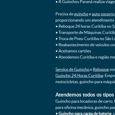
ㅤㅤ• A Guinchos Paraná realiza viage
Precisa de
guincho
e
auto socorro
proporcionando um atendimento rá
ㅤㅤ• Reboque 24 horas Curitiba no 
ㅤㅤ• Transporte de Máquinas Curiti
ㅤㅤ• Troca de Pneu Curitiba no São 
ㅤㅤ• Reabastecimento de veículos c
ㅤㅤ• Aceitamos cartões
ㅤㅤ• Atendemos Curitiba e região m
Serviço de Guincho
e
Reboque
com
Guincho 24 Horas Curitiba
: Empr
motocicletas, guincho para máqui
Atendemos todos os tipos 
Guincho para locadoras de carro, 
para oficina mecânica, guincho para
•
Guincho para carga de bateria
: 