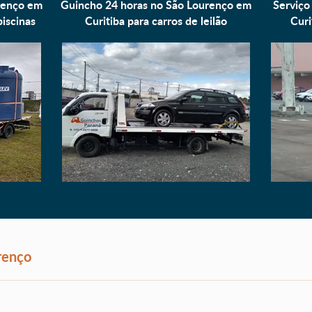
renço em
Guincho 24 horas no São Lourenço em
Serviço
piscinas
Curitiba para
carros de leilão
Curi
renço