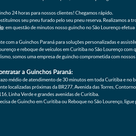
uincho 24 horas para nossos clientes! Chegamos rápido.
bstituímos seu pneu furado pelo seu pneu reserva. Realizamos a tr
do
: em questão de minutos nosso guincho no São Lourenço efetua 
onte com a Guinchos Paraná para soluções personalizadas e assistê
ourenço e reboque de veículos em Curitiba no São Lourenço com q
nalismo, somos uma empresa de guincho comprometida com nossos c
ontratar a Guinchos Paraná:
zo médio de atendimento de 30 minutos em toda Curitiba e no ba
ente localizadas próximas da BR277, Avenida das Torres, Contorno
16, Linha Verde e grandes avenidas de Curitiba.
ecisa de Guincho em Curitiba ou Reboque no São Lourenço, ligue 