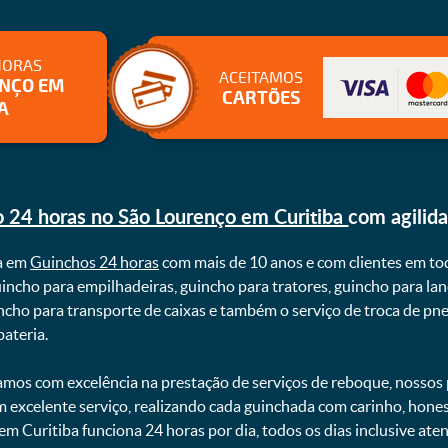
HORAS
ACEITAMOS
ENÇO EM
CARTÕES
A
 24 horas no São Lourenço em Curitiba
com agilid
a em
Guinchos 24 horas
com mais de 10 anos e com clientes em to
uincho para empilhadeiras, guincho para tratores, guincho para lan
uincho para transporte de caixas e também o serviço de troca de p
teria. ㅤㅤ
mos com excelência na prestação de serviços de reboque, nossos p
m excelente serviço, realizando cada guinchada com carinho, hon
 em Curitiba funciona 24 horas por dia, todos os dias inclusive at