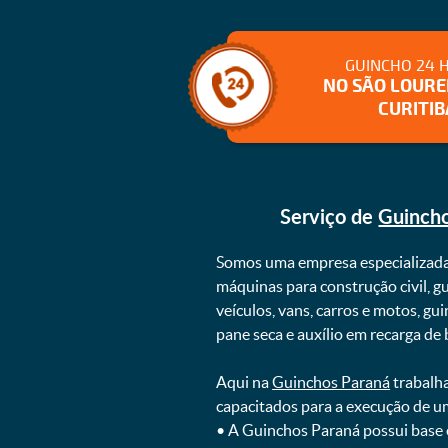
GUINCHO 24 
NO SÃO LOUR
CURITIB
Serviço de
Guincho
Somos uma empresa especializad
máquinas para construção civil, g
veículos, vans, carros e motos, g
pane seca e auxílio em recarga de ba
Aqui na
Guinchos Paraná
trabalha
capacitados para a execução de u
ㅤㅤ• A Guinchos Paraná possui base