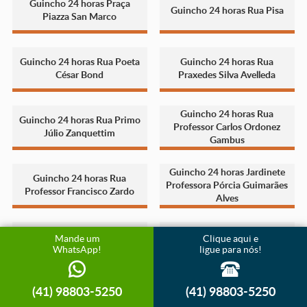
Guincho 24 horas Praça
Guincho 24 horas Rua Pisa
Piazza San Marco
Guincho 24 horas Rua Poeta
Guincho 24 horas Rua
César Bond
Praxedes Silva Avelleda
Guincho 24 horas Rua
Guincho 24 horas Rua Primo
Professor Carlos Ordonez
Júlio Zanquettim
Gambus
Guincho 24 horas Jardinete
Guincho 24 horas Rua
Professora Pórcia Guimarães
Professor Francisco Zardo
Alves
Guincho 24 horas Rua
Guincho 24 horas Rua
Mande um
Clique aqui e
Professora Regina Ambrósio
Professora Sílvia Gonçalves
WhatsApp!
ligue para nós!
Pimentel
Cordeiro Ribas
(41) 98803-5250
(41) 98803-5250
R