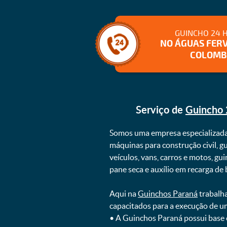
GUINCHO 24 
NO ÁGUAS FERV
COLOMB
Serviço de
Guincho 
Somos uma empresa especializad
máquinas para construção civil, g
veículos, vans, carros e motos, g
pane seca e auxílio em recarga de ba
Aqui na
Guinchos Paraná
trabalha
capacitados para a execução de u
ㅤㅤ• A Guinchos Paraná possui base