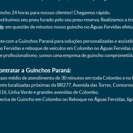
uincho 24 horas para nossos clientes! Chegamos rápido.
bstituímos seu pneu furado pelo seu pneu reserva. Realizamos a tr
do
: em questão de minutos nosso guincho no Águas Fervidas efetua
onte com a Guinchos Paraná para soluções personalizadas e assistê
Fervidas e reboque de veículos em Colombo no Águas Fervidas c
 e profissionalismo, somos uma empresa de guincho comprometida
ontratar a Guinchos Paraná:
azo médio de atendimento de 30 minutos em toda Colombo e no ba
ente localizadas próximas da BR277, Avenida das Torres, Contorno
16, Linha Verde e grandes avenidas de Colombo.
ecisa de Guincho em Colombo ou Reboque no Águas Fervidas, ligu