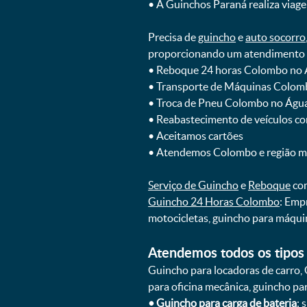
ㅤㅤ• A Guinchos Paraná realiza viage
Precisa de
guincho
e
auto socorro
proporcionando um atendimento rá
ㅤㅤ• Reboque 24 horas Colombo no 
ㅤㅤ• Transporte de Máquinas Colom
ㅤㅤ• Troca de Pneu Colombo no Águ
ㅤㅤ• Reabastecimento de veículos c
ㅤㅤ• Aceitamos cartões
ㅤㅤ• Atendemos Colombo e região m
Serviço de Guincho
e
Reboque
com
Guincho 24 Horas Colombo
: Emp
motocicletas, guincho para máqui
Atendemos todos os tipos 
Guincho para locadoras de carro, 
para oficina mecânica, guincho para
•
Guincho para carga de bateria
: 