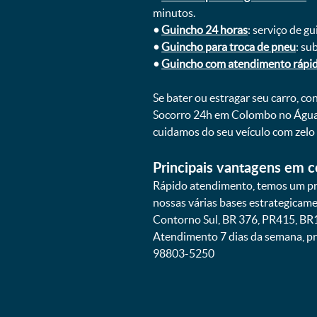
minutos.
•
Guincho 24 horas
: serviço de g
•
Guincho para troca de pneu
: su
•
Guincho com atendimento rápi
Se bater ou estragar seu carro, c
Socorro 24h em Colombo no Águas 
cuidamos do seu veículo com zelo
Principais vantagens em c
Rápido atendimento, temos um pr
nossas várias bases estrategicam
Contorno Sul, BR 376, PR415, BR1
Atendimento 7 dias da semana, pr
98803-5250