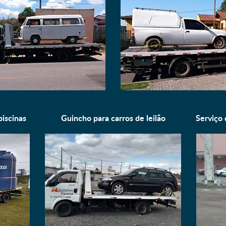
piscinas
Guincho para
carros de leilão
Serviço 