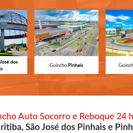
José dos
Pinhais
Guincho
Guinc
is
ncho Auto Socorro e Reboque 24 h
ritiba, São José dos Pinhais e Pinh