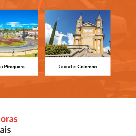
Piraquara
Colombo
ho
Guincho
oras
ais