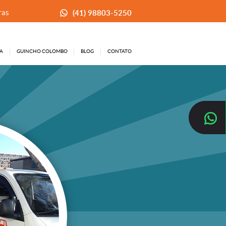
(41) 98803-5250
ras
A
GUINCHO COLOMBO
BLOG
CONTATO
A
IATO