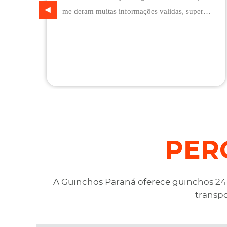
me deram muitas informações validas, super
prestativo e confiável, são flexíveis quando ao
pagamento, me deram mais assistência do que
esperava e foi o melhor preço cotado. Não
conseguimos descarregar em casa, desviaram
para uma oficina mais próximo, sem qualquer
custo na maior boa vontade.
PER
A Guinchos Paraná oferece guinchos 24 h
transpo