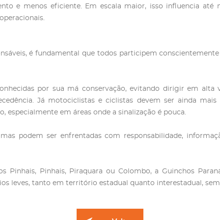
lento e menos eficiente. Em escala maior, isso influencia at
operacionais.
nsáveis, é fundamental que todos participem conscientemente
nhecidas por sua má conservação, evitando dirigir em alta ve
edência. Já motociclistas e ciclistas devem ser ainda mais 
 especialmente em áreas onde a sinalização é pouca.
 mas podem ser enfrentadas com responsabilidade, informação
dos Pinhais, Pinhais, Piraquara ou Colombo, a Guinchos Para
ios leves, tanto em território estadual quanto interestadual, sem