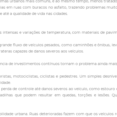
lemas urbanos mais comuns, e ao mesmo tempo, menos tratado
ias em ruas com buracos no asfalto, trazendo problemas muito
 até a qualidade de vida nas cidades.
 intensas e variações de temperatura, com materiais de pavim
 grande fluxo de veículos pesados, como caminhões e ônibus, l
teras capazes de danos severos aos veículos.
sência de investimentos contínuos tornam o problema ainda mais
istas, motociclistas, ciclistas e pedestres. Um simples desnív
idade.
a perda de controle até danos severos ao veículo, como estouro 
madilhas que podem resultar em quedas, torções e lesões.
ilidade urbana. Ruas deterioradas fazem com que os veículos