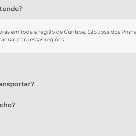
atende?
as em toda a região de Curitiba, São José dos Pinha
tadual para essas regiões.
ransportar?
ncho?