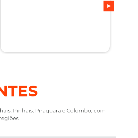
n
c
NTES
nhais, Pinhais, Piraquara e Colombo, com
regiões.