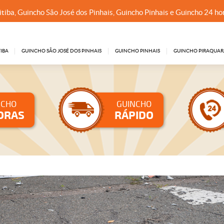
tiba, Guincho São José dos Pinhais, Guincho Pinhais e Guincho 24 ho
IBA
GUINCHO SÃO JOSÉ DOS PINHAIS
GUINCHO PINHAIS
GUINCHO PIRAQUAR
NCHO
GUINCHO
ORAS
RÁPIDO