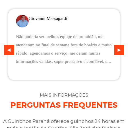
Giovanni Massagardi
Não poderia ser melhor, equipe de prontidão, me
atenderam no final de semana fora de horário e muito
rápido, agendamos o serviço, me deram muitas
informações validas, super prestativo e confiável, são
flexíveis quando ao pagamento, me deram mais
assistência do que esperava e foi o melhor preço
cotado. Não conseguimos descarregar em casa,
desviaram para uma oficina mais próximo, sem
MAIS INFORMAÇÕES
qualquer custo na maior boa vontade.
PERGUNTAS FREQUENTES
A Guinchos Paraná oferece guinchos 24 horas em