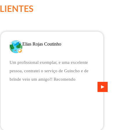
LIENTES
Elias Rojas Coutinho
Um profissional exemplar, e uma excelente
E
pessoa, contratei o serviço de Guincho e de
v
brinde veio um amigo!! Recomendo
v
n
c