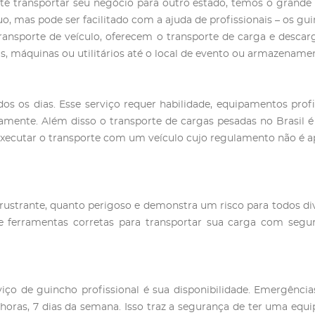
até transportar seu negócio para outro estado, temos o grande
, mas pode ser facilitado com a ajuda de profissionais – os gui
transporte de veículo, oferecem o transporte de carga e desca
eis, máquinas ou utilitários até o local de evento ou armazena
s os dias. Esse serviço requer habilidade, equipamentos profi
amente. Além disso o transporte de cargas pesadas no Brasil 
 Executar o transporte com um veículo cujo regulamento não é a
rustrante, quanto perigoso e demonstra um risco para todos div
 ferramentas corretas para transportar sua carga com segu
ço de guincho profissional é sua disponibilidade. Emergência
oras, 7 dias da semana. Isso traz a segurança de ter uma equip