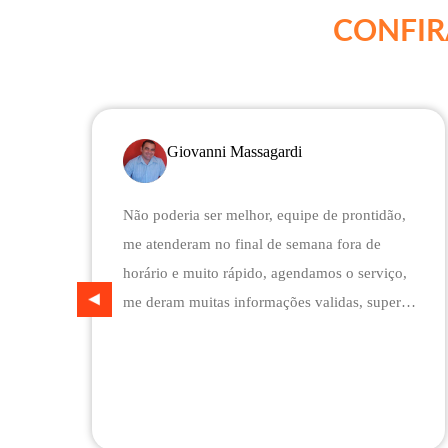
CONFIR
Giovanni Massagardi
Não poderia ser melhor, equipe de prontidão,
me atenderam no final de semana fora de
horário e muito rápido, agendamos o serviço,
me deram muitas informações validas, super
prestativo e confiável, são flexíveis quando ao
pagamento, me deram mais assistência do que
esperava e foi o melhor preço cotado. Não
conseguimos descarregar em casa, desviaram
para uma oficina mais próximo, sem qualquer