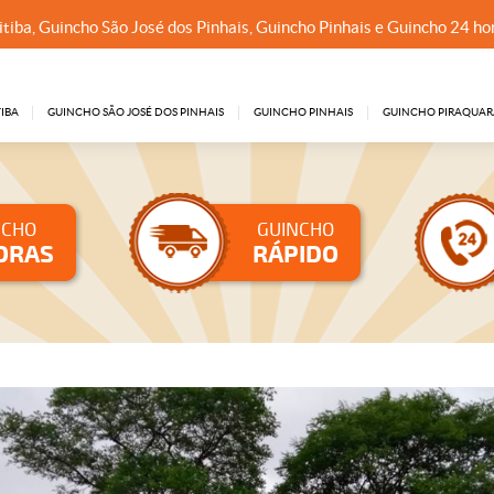
tiba, Guincho São José dos Pinhais, Guincho Pinhais e Guincho 24 ho
IBA
GUINCHO SÃO JOSÉ DOS PINHAIS
GUINCHO PINHAIS
GUINCHO PIRAQUAR
NCHO
GUINCHO
ORAS
RÁPIDO