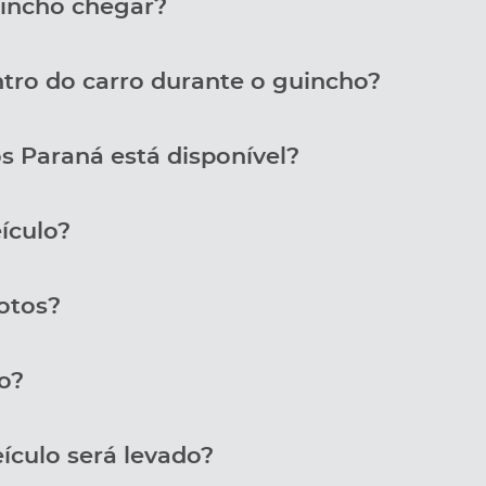
incho chegar?
tro do carro durante o guincho?
s Paraná está disponível?
ículo?
otos?
o?
ículo será levado?