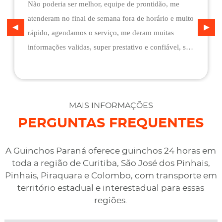
Não poderia ser melhor, equipe de prontidão, me
atenderam no final de semana fora de horário e muito
rápido, agendamos o serviço, me deram muitas
informações validas, super prestativo e confiável, são
flexíveis quando ao pagamento, me deram mais
assistência do que esperava e foi o melhor preço
cotado. Não conseguimos descarregar em casa,
desviaram para uma oficina mais próximo, sem
MAIS INFORMAÇÕES
qualquer custo na maior boa vontade.
PERGUNTAS FREQUENTES
A Guinchos Paraná oferece guinchos 24 horas em
toda a região de Curitiba, São José dos Pinhais,
Pinhais, Piraquara e Colombo, com transporte em
território estadual e interestadual para essas
regiões.